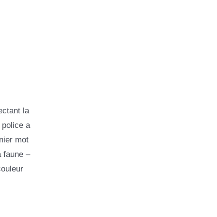
ectant la
 police a
rnier mot
a faune –
couleur