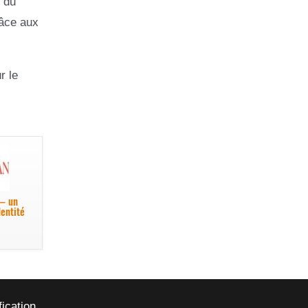
 du
râce aux
r le
– un
dentité
fication