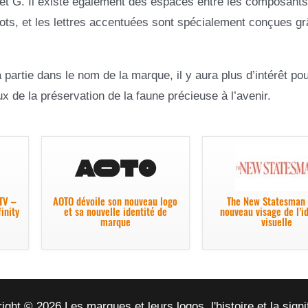
N et G. Il existe également des espaces entre les composants
 mots, et les lettres accentuées sont spécialement conçues g
 partie dans le nom de la marque, il y aura plus d’intérêt pou
x de la préservation de la faune précieuse à l’avenir.
 TV –
AOTO dévoile son nouveau logo
The New Statesman 
inity
et sa nouvelle identité de
nouveau visage de l’i
marque
visuelle
ight © 2026 Les marques et leurs logos, l'histoire et la signi