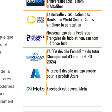
anniversaire sous le nom
d’Altafiber
La nouvelle visualisation des
Huntsman World Senior Games
améliore la perception
Nouveau logo de la Fédération
 quelque
Française de Judo et nouveau nom
– France Judo
s et
L’UEFA dévoile l’emblème du futur
e
Championnat d’Europe (EURO-
2024)
Microsoft dévoile un logo propre
de la
pour le produit Azure
 rares
modernes
Facebook est devenu Meta
sont
cilement