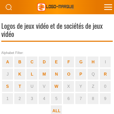
M
M
Logos de jeux vidéo et de sociétés de jeux
vidéo
Alphabet Filter:
A
B
C
D
E
F
G
H
I
J
K
L
M
N
O
P
Q
R
S
T
U
V
W
X
Y
Z
0
1
2
3
4
5
6
7
8
9
ALL