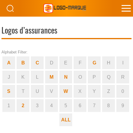
M
M
Logos d’assurances
Alphabet Filter:
A
B
C
D
E
F
G
H
I
J
K
L
M
N
O
P
Q
R
S
T
U
V
W
X
Y
Z
0
1
2
3
4
5
6
7
8
9
ALL