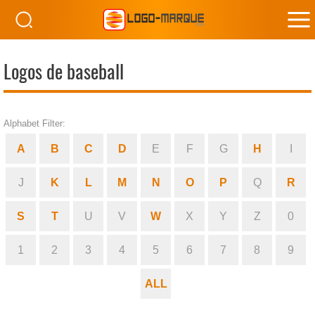
M
M
Logos de baseball
Alphabet Filter:
A
B
C
D
E
F
G
H
I
J
K
L
M
N
O
P
Q
R
S
T
U
V
W
X
Y
Z
0
1
2
3
4
5
6
7
8
9
ALL