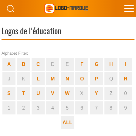
M
M
Logos de l’éducation
Alphabet Filter:
A
B
C
D
E
F
G
H
I
J
K
L
M
N
O
P
Q
R
S
T
U
V
W
X
Y
Z
0
1
2
3
4
5
6
7
8
9
ALL