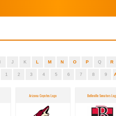
I
J
K
L
M
N
O
P
Q
R
1
2
3
4
5
6
7
8
9
Arizona Coyotes Logo
Belleville Senators Lo