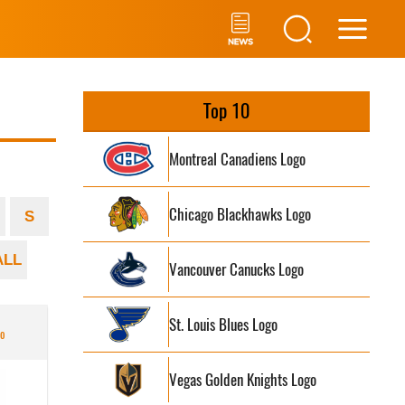
Main
Men
Top 10
Montreal Canadiens Logo
Chicago Blackhawks Logo
S
ALL
Vancouver Canucks Logo
St. Louis Blues Logo
go
Vegas Golden Knights Logo