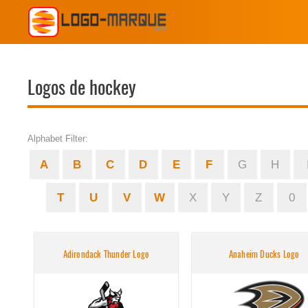
Logos de hockey
Alphabet Filter:
A
B
C
D
E
F
G
H
T
U
V
W
X
Y
Z
0
Adirondack Thunder Logo
Anaheim Ducks Logo