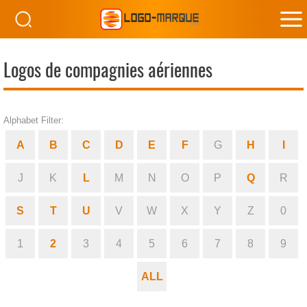
M
M
Logos de compagnies aériennes
Alphabet Filter:
A
B
C
D
E
F
G
H
I
J
K
L
M
N
O
P
Q
R
S
T
U
V
W
X
Y
Z
0
1
2
3
4
5
6
7
8
9
ALL