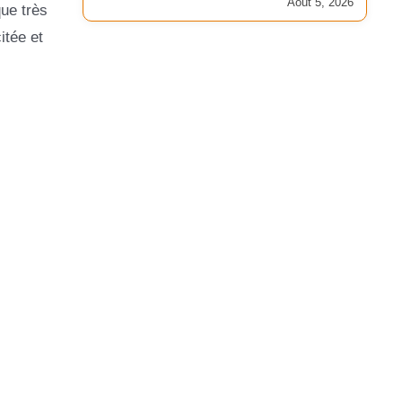
Août 5, 2026
que très
itée et