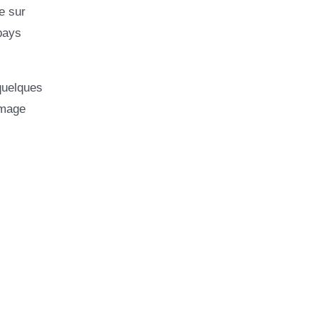
e sur
 pays
quelques
image