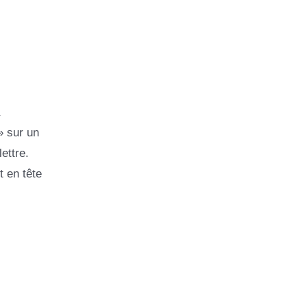
» sur un
ettre.
t en tête