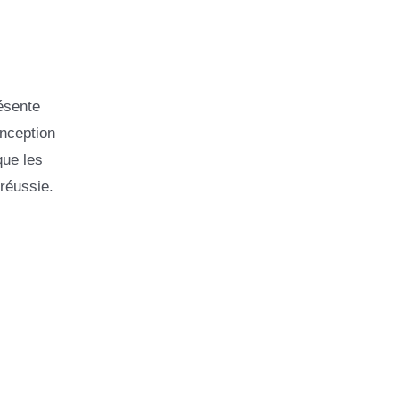
ésente
onception
que les
 réussie.