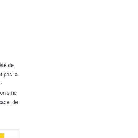
été de
t pas la
e
aconisme
cace, de