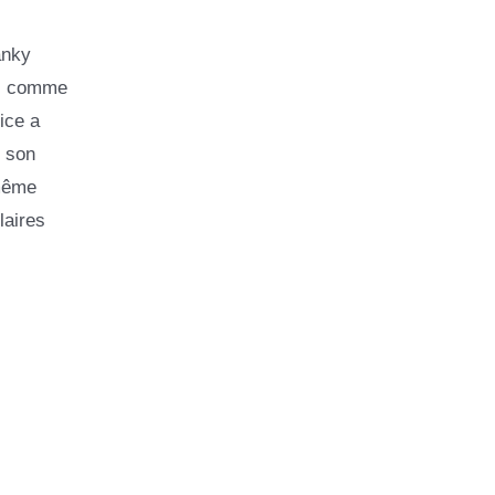
ky ​​
s, comme
ice a
, son
 même
laires