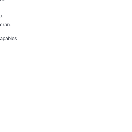
o,
cran.
capables