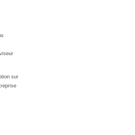
ns
viseur
ption sur
treprise