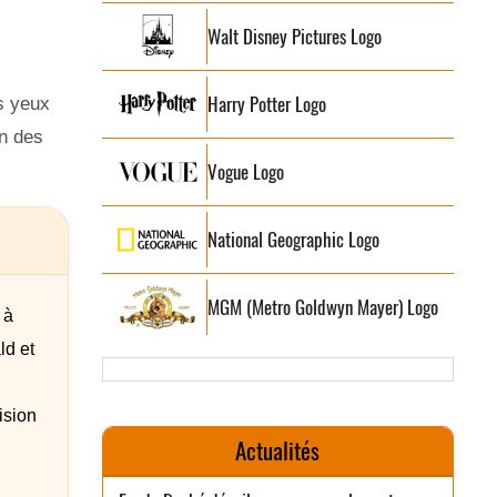
Walt Disney Pictures Logo
Harry Potter Logo
s yeux
on des
Vogue Logo
National Geographic Logo
MGM (Metro Goldwyn Mayer) Logo
 à
ld et
ision
Actualités