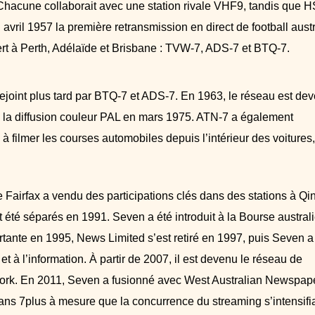
 Chacune collaborait avec une station rivale VHF9, tandis que 
n avril 1957 la première retransmission en direct de football aust
ert à Perth, Adélaïde et Brisbane : TVW-7, ADS-7 et BTQ-7.
rejoint plus tard par BTQ-7 et ADS-7. En 1963, le réseau est de
à la diffusion couleur PAL en mars 1975. ATN-7 a également
ilmer les courses automobiles depuis l’intérieur des voitures,
irfax a vendu des participations clés dans des stations à Qi
nt été séparés en 1991. Seven a été introduit à la Bourse austral
rtante en 1995, News Limited s’est retiré en 1997, puis Seven a
 à l’information. À partir de 2007, il est devenu le réseau de
twork. En 2011, Seven a fusionné avec West Australian Newspap
ns 7plus à mesure que la concurrence du streaming s’intensifia