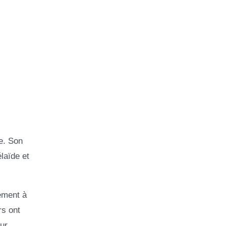
e. Son
laïde et
ement à
rs ont
ur.