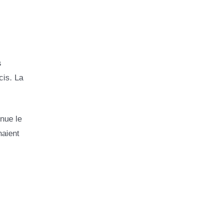
s
cis. La
enue le
naient