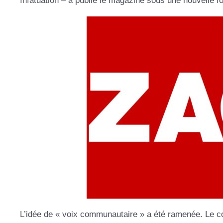
Infatuation – a publié le magazine sous une nouvelle 
L’idée de « voix communautaire » a été ramenée. Le c