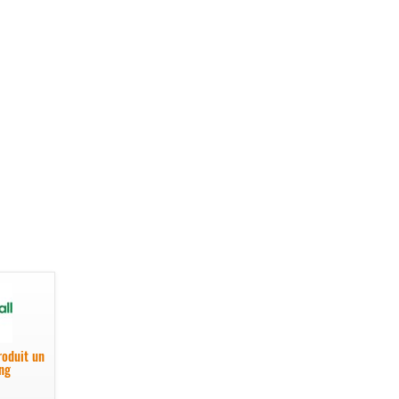
roduit un
ng