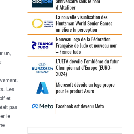
anniversaire sous le nom
d’Altafiber
La nouvelle visualisation des
Huntsman World Senior Games
améliore la perception
Nouveau logo de la Fédération
e
Française de Judo et nouveau nom
– France Judo
r un,
L’UEFA dévoile l’emblème du futur
k
Championnat d’Europe (EURO-
2024)
ivement,
Microsoft dévoile un logo propre
ts. Les
pour le produit Azure
lf et
Facebook est devenu Meta
tait pas
er le
he