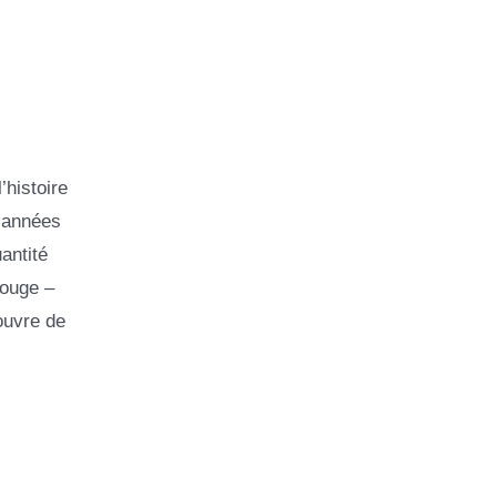
’histoire
 années
uantité
rouge –
 ouvre de