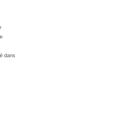
e
e
sé dans