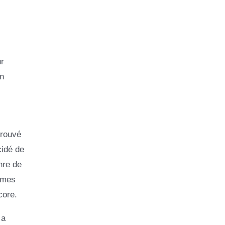
ur
on
trouvé
cidé de
nre de
ammes
core.
 a