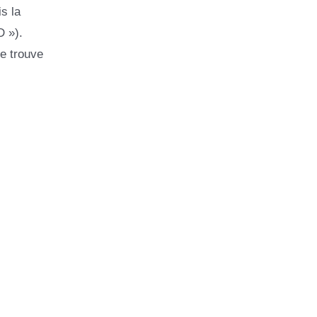
s la
D »).
se trouve