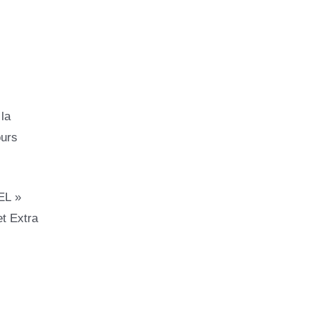
la
ours
EL »
et Extra