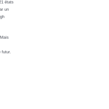
1 états
ar un
rgh
 Mais
 futur.