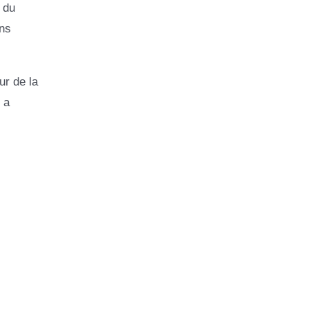
 du
ins
ur de la
 a