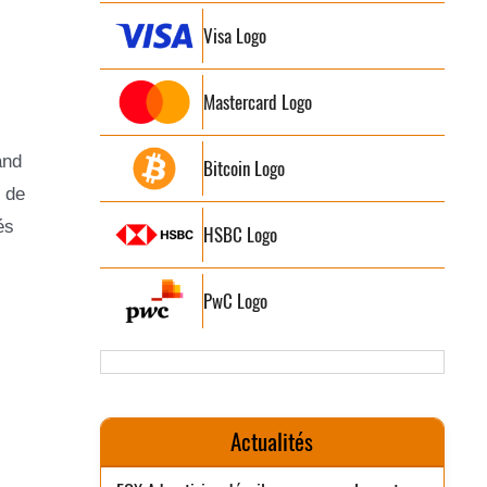
Visa Logo
Mastercard Logo
and
Bitcoin Logo
 de
és
HSBC Logo
PwC Logo
Actualités