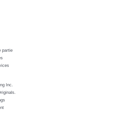
 partie
es
vices
ng Inc.
riginals.
ngs
nt