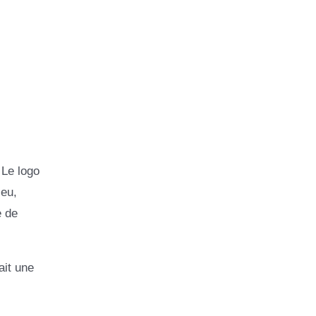
 Le logo
leu,
e de
ait une