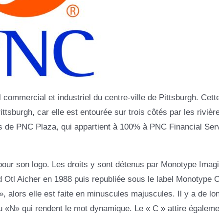
 commercial et industriel du centre-ville de Pittsburgh. Cette
ittsburgh, car elle est entourée sur trois côtés par les rivièr
ges de PNC Plaza, qui appartient à 100% à PNC Financial Ser
f pour son logo. Les droits y sont détenus par Monotype Imagi
d Otl Aicher en 1988 puis republiée sous le label Monotype O
, alors elle est faite en minuscules majuscules. Il y a de lo
u «N» qui rendent le mot dynamique. Le « C » attire égaleme