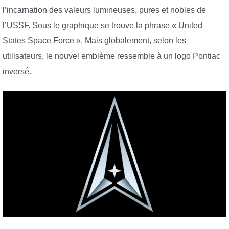
l’incarnation des valeurs lumineuses, pures et nobles de
l’USSF. Sous le graphique se trouve la phrase « United
States Space Force ». Mais globalement, selon les
utilisateurs, le nouvel emblème ressemble à un logo Pontiac
inversé.