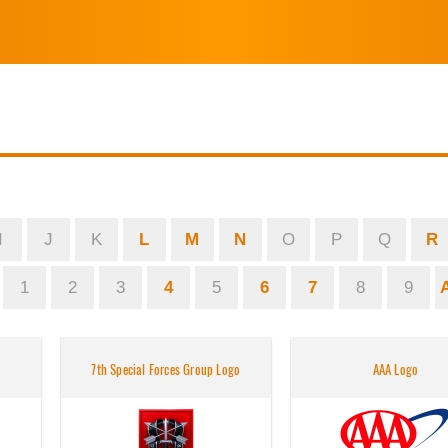
I
J
K
L
M
N
O
P
Q
R
1
2
3
4
5
6
7
8
9
7th Special Forces Group Logo
AAA Logo