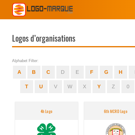
Logos d’organisations
Alphabet Filter:
A
B
C
D
E
F
G
H
T
U
V
W
X
Y
Z
0
4h Logo
6th MCRD Logo