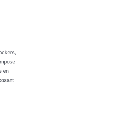
ackers,
compose
e en
posant