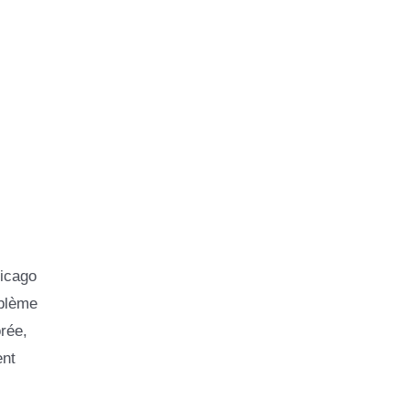
hicago
mblème
rée,
ent