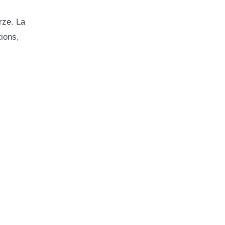
rze. La
tions,