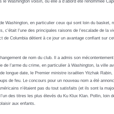
s le Washington voisin, où elle a d’abord été renommée Capi
 Washington, en particulier ceux qui sont loin du basket, n
, c’était l’une des principales raisons de l’escalade de la v
ict de Columbia détient à ce jour un avantage confiant sur ce
e changement de nom du club. Il a admis son mécontentement
 de l’arme du crime, en particulier à Washington, la ville a
de longue date, le Premier ministre israélien Yitzhak Rabin, 
 coups de feu. Le concours pour un nouveau nom a été annonc
ricains n’étaient pas du tout satisfaits (et ils sont la major
un des titres les plus élevés du Ku Klux Klan. Pollin, loin d
plaisir aux enfants.