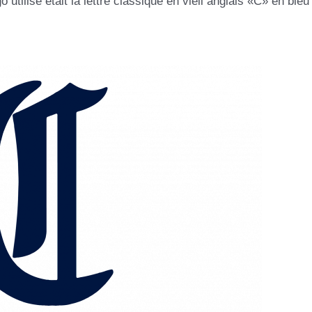
 utilisé était la lettre classique en vieil anglais «C» en bleu