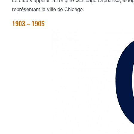
Le club s’appelait à l’origine «Chicago Orphans», le logo
représentant la ville de Chicago.
1903 – 1905