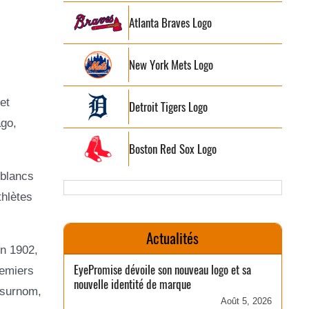
Atlanta Braves Logo
New York Mets Logo
et
Detroit Tigers Logo
ago,
Boston Red Sox Logo
 blancs
thlètes
Actualités
En 1902,
EyePromise dévoile son nouveau logo et sa
remiers
nouvelle identité de marque
e surnom,
Août 5, 2026