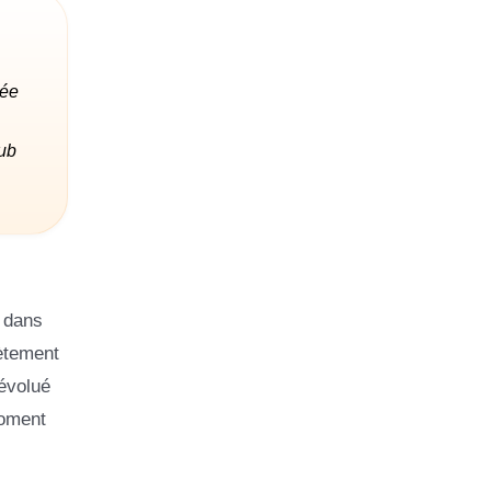
lée
lub
s dans
lètement
 évolué
moment