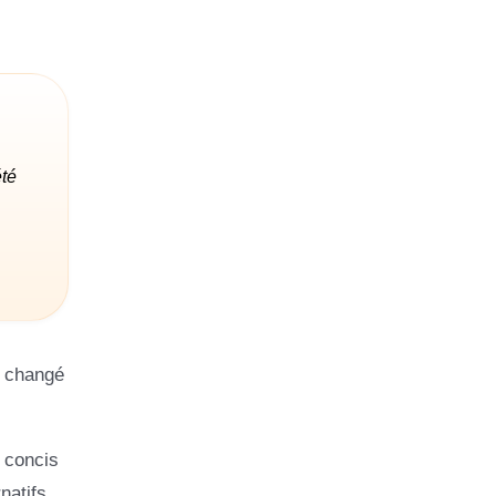
été
a changé
– concis
natifs.