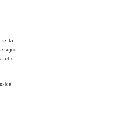
ée, la
le signe
s cette
police