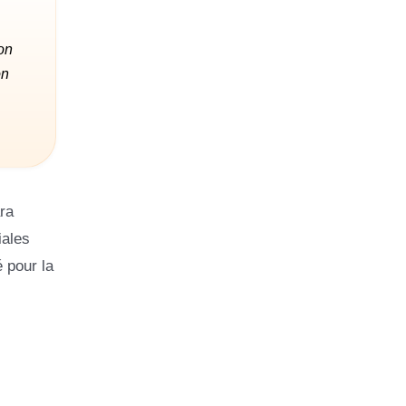
on
on
ra
iales
 pour la