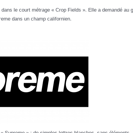
é dans le court métrage « Crop Fields ». Elle a demandé au 
reme dans un champ californien.
t « Supreme » : de simples lettres blanches, sans éléments