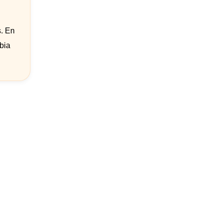
s. En
bia