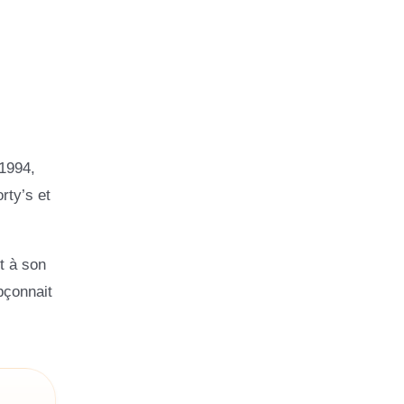
1994,
rty’s et
t à son
pçonnait