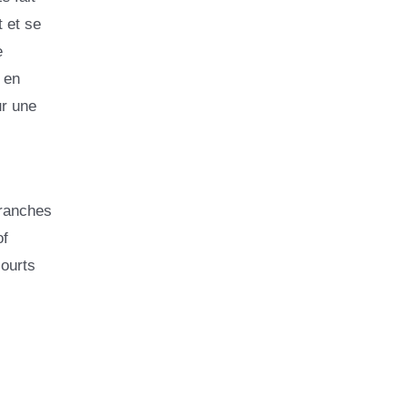
t et se
e
 en
ur une
branches
of
courts