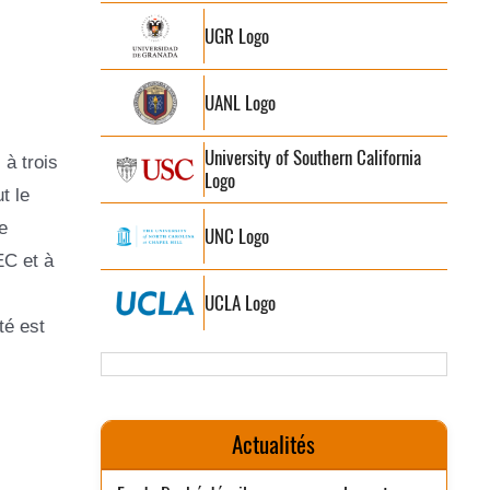
UGR Logo
UANL Logo
University of Southern California
à trois
Logo
t le
e
UNC Logo
EC et à
UCLA Logo
té est
Actualités