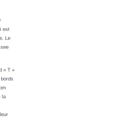
r
i est
e. Le
ssee
d « T »
 bords
nom
 la
s
leur