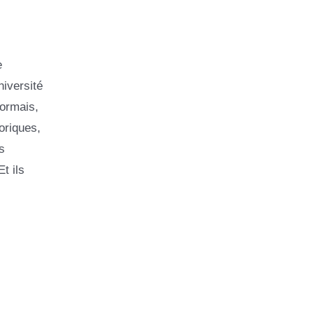
e
niversité
ormais,
oriques,
s
t ils