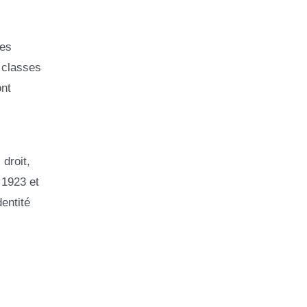
des
 classes
ont
droit,
 1923 et
dentité