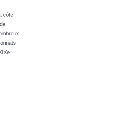
a côte
 de
nombreux
ionnats
 XIXe