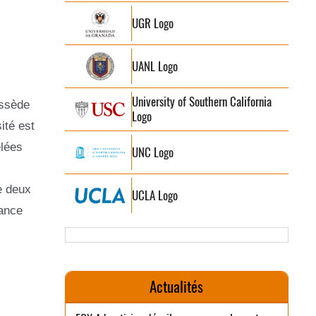
UGR Logo
UANL Logo
University of Southern California
ossède
Logo
ité est
elées
UNC Logo
e deux
UCLA Logo
dance
Actualités