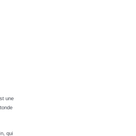
est une
otonde
n, qui