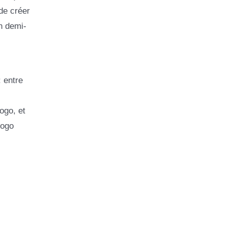
de créer
n demi-
: entre
ogo, et
logo