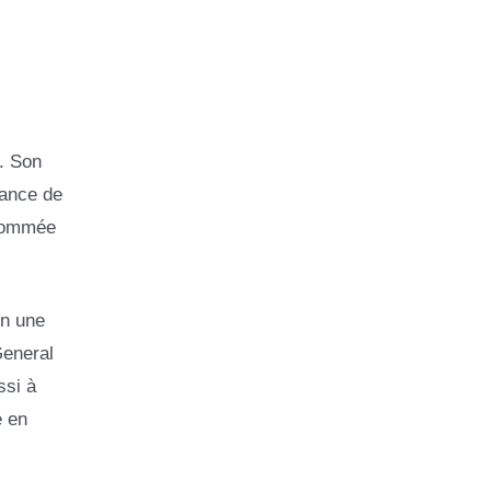
s. Son
sance de
 nommée
en une
General
ssi à
e en