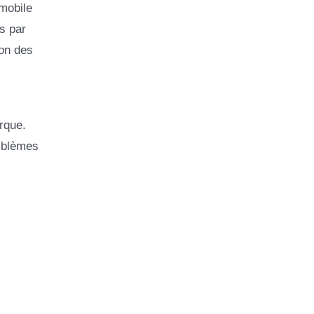
omobile
és par
son des
rque.
emblèmes