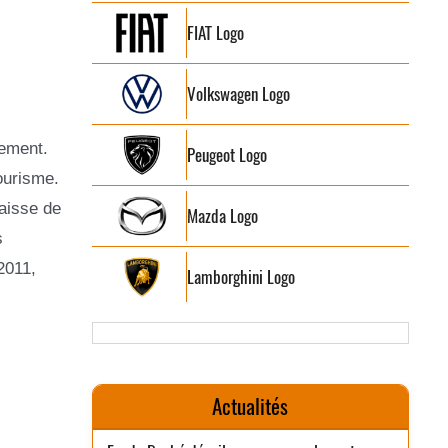
FIAT Logo
Volkswagen Logo
lement.
Peugeot Logo
ourisme.
baisse de
Mazda Logo
s
 2011,
Lamborghini Logo
Actualités