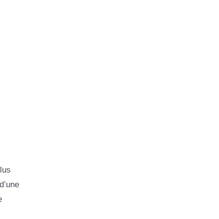
lus
 d’une
e