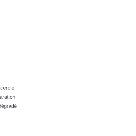
 cercle
aration
 dégradé