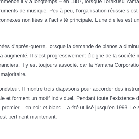
 commencé il y a longtemps – en 1887, lorsque Torakusu Yam
truments de musique. Peu à peu, l’organisation réussie s’est
exes non liées à l’activité principale. L’une d’elles est une
nées d’après-guerre, lorsque la demande de pianos a diminu
 augmenté. Il s’est progressivement éloigné de la société 
anciers, il y est toujours associé, car la Yamaha Corporatio
majoritaire.
ateur. Il montre trois diapasons pour accorder des instr
e et forment un motif individuel. Pendant toute l’existence d
premier – en noir et blanc – a été utilisé jusqu’en 1998. Le
est pertinent maintenant.