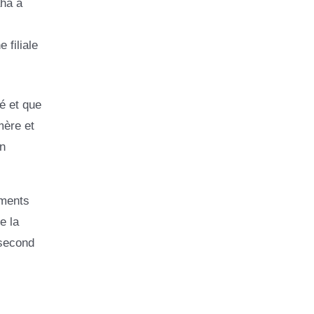
aha a
 filiale
é et que
mère et
n
uments
e la
 second