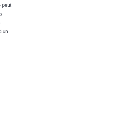
e peut
és
a
d’un