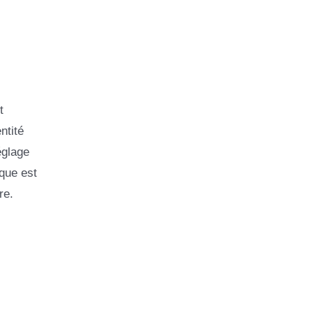
t
ntité
églage
que est
re.