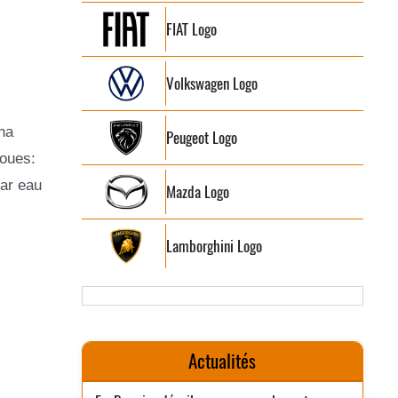
FIAT Logo
Volkswagen Logo
ha
Peugeot Logo
roues:
par eau
Mazda Logo
Lamborghini Logo
Actualités