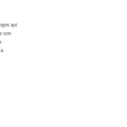
ogos qui
is son
s
 a