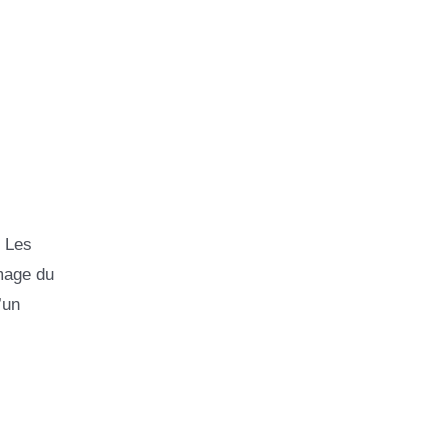
. Les
image du
’un