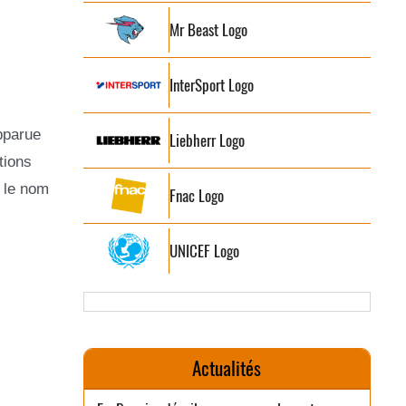
Mr Beast Logo
InterSport Logo
pparue
Liebherr Logo
tions
 le nom
Fnac Logo
UNICEF Logo
Actualités