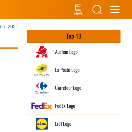
Main
mbre 2021
Men
Top 10
Auchan Logo
La Poste Logo
Carrefour Logo
FedEx Logo
Lidl Logo