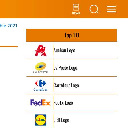
Main
mbre 2021
Men
Top 10
Auchan Logo
La Poste Logo
Carrefour Logo
FedEx Logo
Lidl Logo