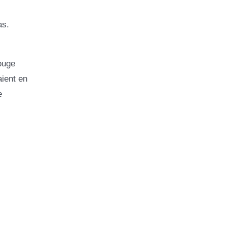
as.
ouge
aient en
e