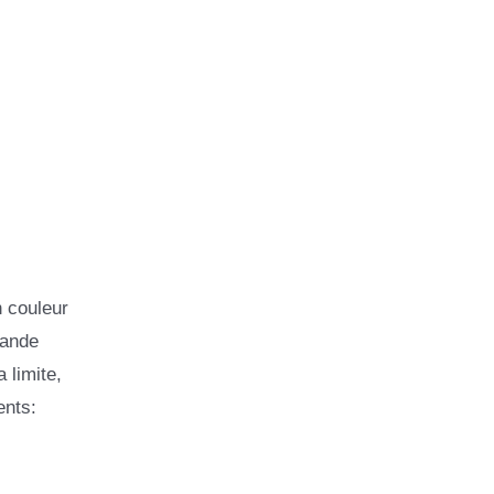
n couleur
bande
 limite,
ents: