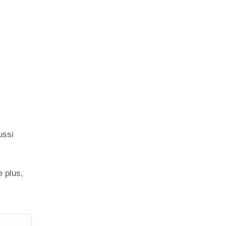
ussi
e plus,