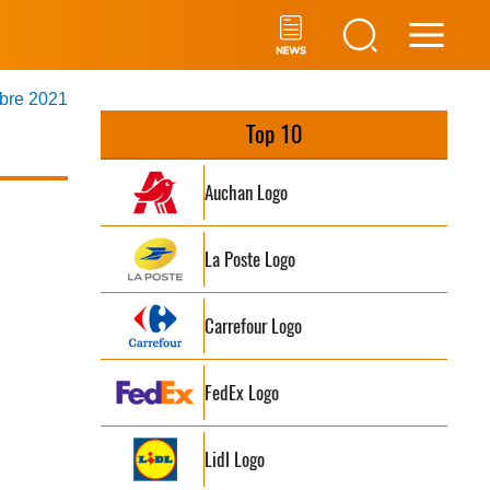
Main
mbre 2021
Men
Top 10
Auchan Logo
La Poste Logo
Carrefour Logo
FedEx Logo
Lidl Logo