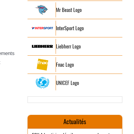
Mr Beast Logo
InterSport Logo
Liebherr Logo
pements
x
Fnac Logo
UNICEF Logo
Actualités