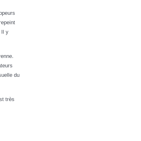
oppeurs
repeint
Il y
yenne.
ateurs
suelle du
st très