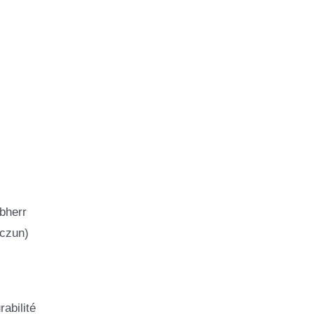
bherr
aczun)
abilité