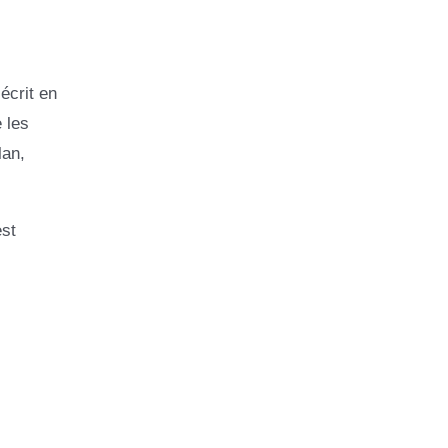
écrit en
 les
lan,
st