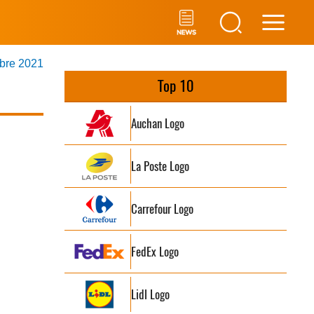
Main
mbre 2021
Men
Top 10
Auchan Logo
La Poste Logo
Carrefour Logo
FedEx Logo
Lidl Logo