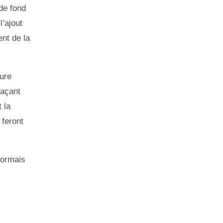
de fond
’ajout
nt de la
ure
laçant
 la
 feront
sormais