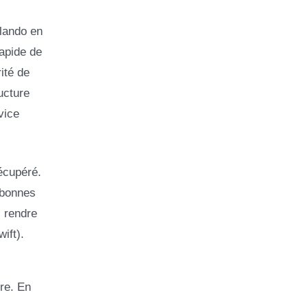
rlando en
rapide de
ité de
ucture
vice
écupéré.
 bonnes
i rendre
ift).
re. En