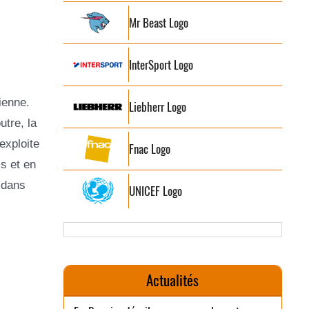
Mr Beast Logo
InterSport Logo
ienne.
Liebherr Logo
utre, la
exploite
Fnac Logo
s et en
 dans
UNICEF Logo
Actualités