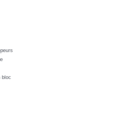
ppeurs
de
 bloc