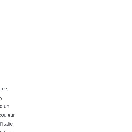
ème,
,
ec un
couleur
Italie