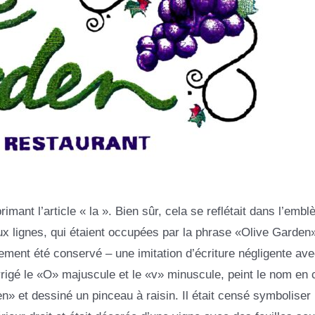
ant l’article « la ». Bien sûr, cela se reflétait dans l’embl
ux lignes, qui étaient occupées par la phrase «Olive Garden»
alement été conservé – une imitation d’écriture négligente av
rrigé le «O» majuscule et le «v» minuscule, peint le nom en 
» et dessiné un pinceau à raisin. Il était censé symboliser l’