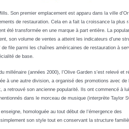
 Mills. Son premier emplacement est apparu dans la ville d’O
ments de restauration. Cela en a fait la croissance la plus 
ent été transformée en une marque à part entière. La popular
t, son volume de ventes a atteint les indicateurs d’une str
f de file parmi les chaînes américaines de restauration à ser
cialité de base.
u millénaire (années 2000), l’Olive Garden s’est relevé et r
ée à une autre division, a organisé des promotions avec de
, a retrouvé son ancienne popularité. Ils ont commencé à lu
mentionnés dans le morceau de musique (interprète Taylor Sw
nne enseigne, homologuée au tout début de l’émergence des
implement son style tout en conservant la structure familiè