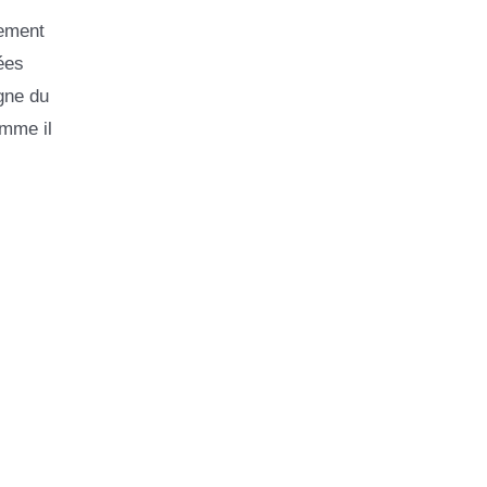
lement
ées
igne du
omme il