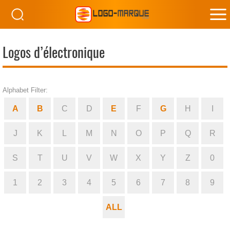
M
M
Logos d’électronique
Alphabet Filter:
A
B
C
D
E
F
G
H
I
J
K
L
M
N
O
P
Q
R
S
T
U
V
W
X
Y
Z
0
1
2
3
4
5
6
7
8
9
ALL