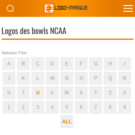
M
M
Logos des bowls NCAA
Alphabet Filter:
A
B
C
D
E
F
G
H
I
J
K
L
M
N
O
P
Q
R
S
T
U
V
W
X
Y
Z
0
1
2
3
4
5
6
7
8
9
ALL