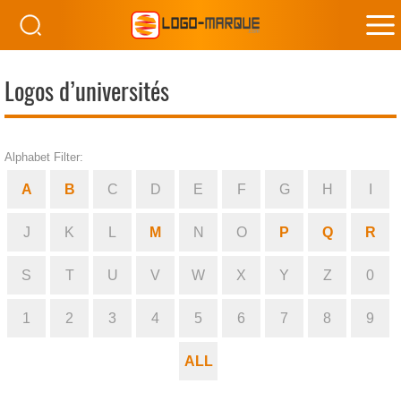
M
M
Logos d’universités
Alphabet Filter:
A
B
C
D
E
F
G
H
I
J
K
L
M
N
O
P
Q
R
S
T
U
V
W
X
Y
Z
0
1
2
3
4
5
6
7
8
9
ALL