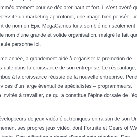
mmédiatement pour se déclarer haut et fort, il s’est avéré q
 nécessite un marketing approfondi, une image bien pensée, 
ement de nom en Epic MegaGames lui a semblé non seulement
e nom d’une grande et solide organisation, malgré le fait qu
seule personne ici.
me année, a grandement aidé à organiser la promotion de
s utile dans la croissance de son entreprise. Le réseautage, 
ribué à la croissance réussie de la nouvelle entreprise. Pen
rvices d’un large éventail de spécialistes – programmeurs,
nvités à travailler, ce qui a constitué l’épine dorsale de l’é
veloppeurs de jeux vidéo électroniques en raison de son Un
anément ses propres jeux vidéo, dont Fortnite et Gears of Wa