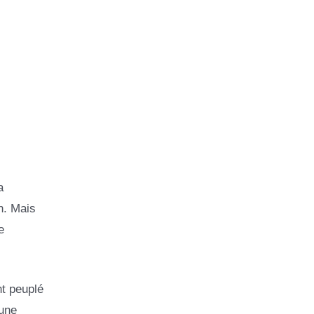
a
n. Mais
e
t peuplé
’une