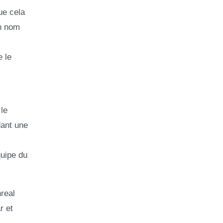
ue cela
un nom
e le
le
dant une
quipe du
real
r et