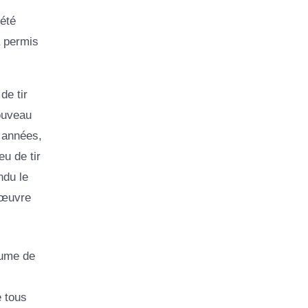
été
a permis
de tir
nouveau
 années,
u de tir
ndu le
 œuvre
lume de
e tous