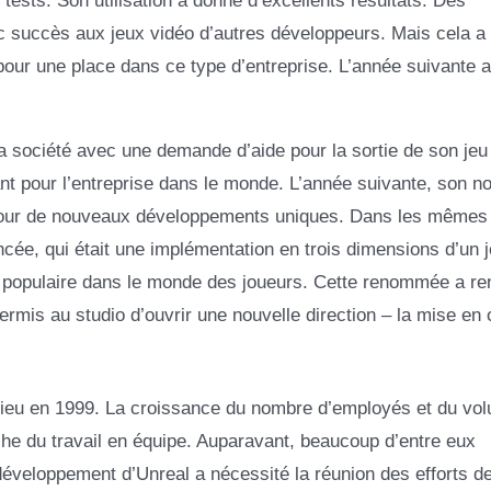
 tests. Son utilisation a donné d’excellents résultats. Des
ec succès aux jeux vidéo d’autres développeurs. Mais cela a 
pour une place dans ce type d’entreprise. L’année suivante 
 société avec une demande d’aide pour la sortie de son jeu 
llant pour l’entreprise dans le monde. L’année suivante, son 
pour de nouveaux développements uniques. Dans les mêmes
ncée, qui était une implémentation en trois dimensions d’un je
 populaire dans le monde des joueurs. Cette renommée a re
rmis au studio d’ouvrir une nouvelle direction – la mise en
lieu en 1999. La croissance du nombre d’employés et du vo
che du travail en équipe. Auparavant, beaucoup d’entre eux
 développement d’Unreal a nécessité la réunion des efforts d