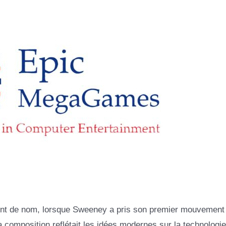
ent de nom, lorsque Sweeney a pris son premier mouvement 
a composition reflétait les idées modernes sur la technologie