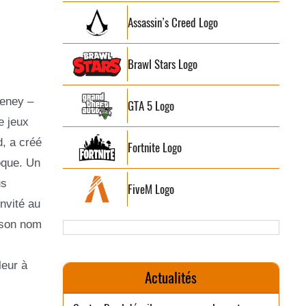
Assassin’s Creed Logo
Brawl Stars Logo
eeney –
GTA 5 Logo
e jeux
, a créé
Fortnite Logo
oque. Un
us
FiveM Logo
nvité au
 son nom
leur à
Actualités