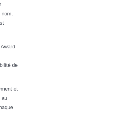
n
u nom,
st
e Award
ilité de
ement et
 au
chaque