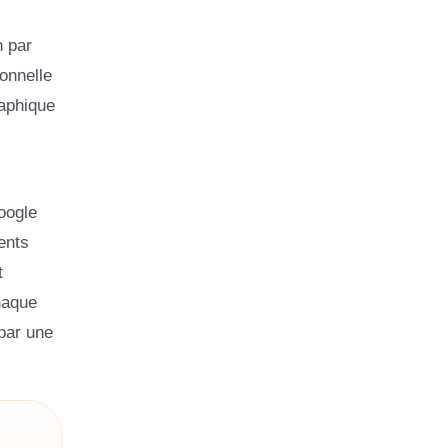
n par
onnelle
raphique
oogle
ents
t
haque
 par une