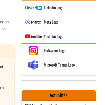
Linkedin Logo
Meta Logo
et ont
, on
YouTube Logo
Instagram Logo
Microsoft Teams Logo
et
r
n
même
Actualités