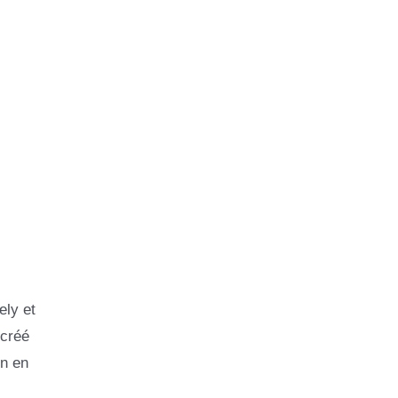
ely et
 créé
on en