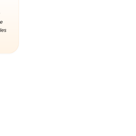
s
le
les