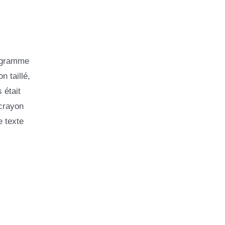
rogramme
n taillé,
 était
 crayon
e texte