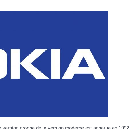
 version proche de la version moderne est apparue en 1992