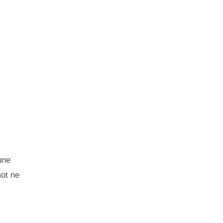
une
mot ne