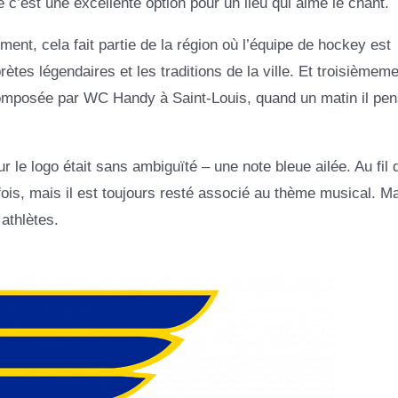
c’est une excellente option pour un lieu qui aime le chant.
ent, cela fait partie de la région où l’équipe de hockey est
ètes légendaires et les traditions de la ville. Et troisièmeme
composée par WC Handy à Saint-Louis, quand un matin il pen
le logo était sans ambiguïté – une note bleue ailée. Au fil 
is, mais il est toujours resté associé au thème musical. Ma
athlètes.