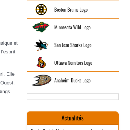
Boston Bruins Logo
Minnesota Wild Logo
usique et
San Jose Sharks Logo
l’esprit
Ottawa Senators Logo
i. Elle
Anaheim Ducks Logo
’Ouest.
dings
Actualités