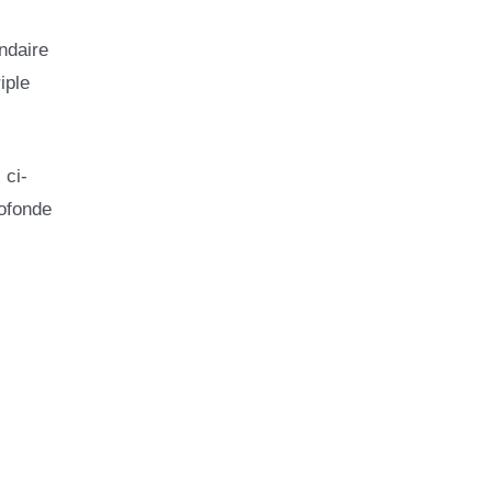
ndaire
iple
 ci-
rofonde