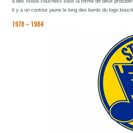
a des «sous-couches» sous la forme de deux protubéranc
Il y a un contour jaune le long des bords du logo boucl
1978 – 1984