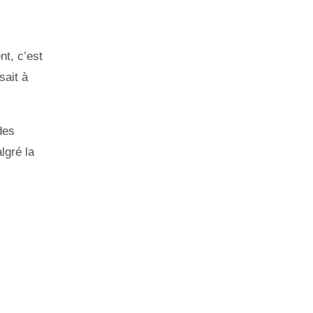
nt, c’est
sait à
des
lgré la