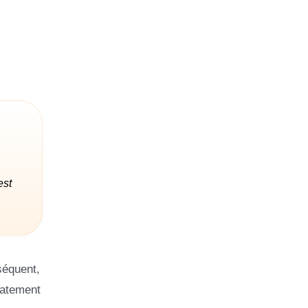
est
séquent,
iatement