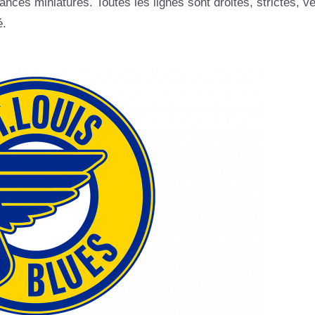
es miniatures. Toutes les lignes sont droites, strictes, vér
é.