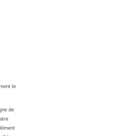
ment le
igne de
atre
élément