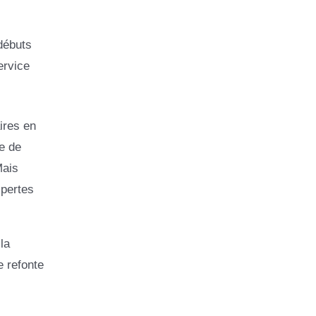
débuts
ervice
ires en
e de
Mais
 pertes
la
e refonte