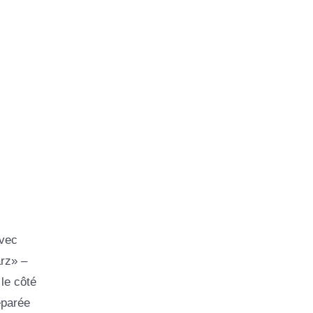
avec
arz» –
 le côté
éparée