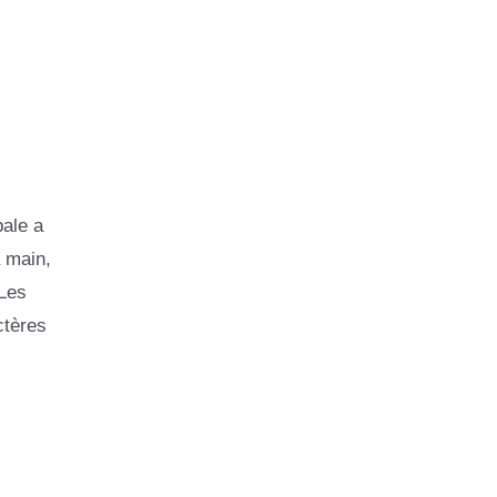
pale a
a main,
 Les
ctères