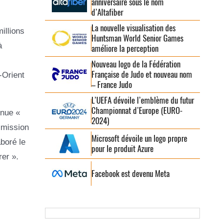
anniversaire sous le nom
d’Altafiber
La nouvelle visualisation des
illions
Huntsman World Senior Games
à
améliore la perception
Nouveau logo de la Fédération
Française de Judo et nouveau nom
-Orient
– France Judo
L’UEFA dévoile l’emblème du futur
Championnat d’Europe (EURO-
enue «
2024)
 mission
Microsoft dévoile un logo propre
boré le
pour le produit Azure
rer ».
Facebook est devenu Meta