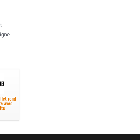
t
signe
llet rend
re avec
ité