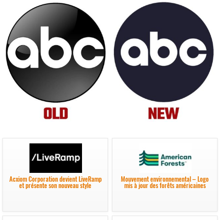
Acxiom Corporation devient LiveRamp
Mouvement environnemental – Logo
et présente son nouveau style
mis à jour des forêts américaines