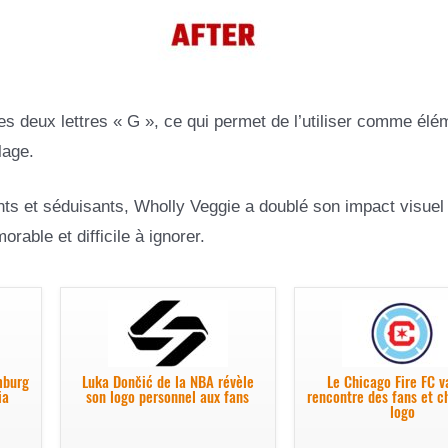
 les deux lettres « G », ce qui permet de l’utiliser comme élé
lage.
nts et séduisants, Wholly Veggie a doublé son impact visuel
rable et difficile à ignorer.
mburg
Luka Dončić de la NBA révèle
Le Chicago Fire FC v
ia
son logo personnel aux fans
rencontre des fans et 
logo