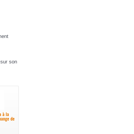
ment
 sur son
a à la
change de