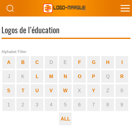
M
M
Logos de l’éducation
Alphabet Filter:
A
B
C
D
E
F
G
H
I
J
K
L
M
N
O
P
Q
R
S
T
U
V
W
X
Y
Z
0
1
2
3
4
5
6
7
8
9
ALL