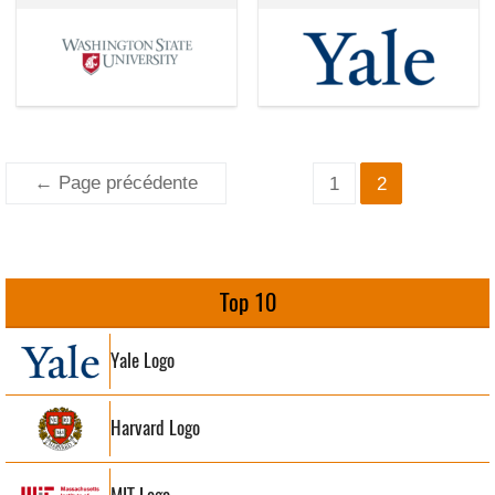
Pagination
←
Page précédente
1
2
des
publications
Top 10
Yale Logo
Harvard Logo