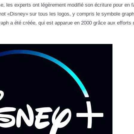
se, les experts ont légèrement modifié son écriture pour en fa
 mot «Disney» sur tous les logos, y compris le symbole grap
raph a été créée, qui est apparue en 2000 grâce aux efforts 