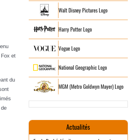
Walt Disney Pictures Logo
Harry Potter Logo
tenu
Vogue Logo
 Fox et
National Geographic Logo
éant du
MGM (Metro Goldwyn Mayer) Logo
sont
nimés
 de
Actualités