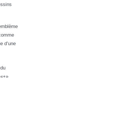
essins
l’emblème
e comme
ue d’une
 du
 «+»