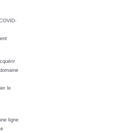
e COVID-
ent
cquérir
e domaine
er le
une ligne
le