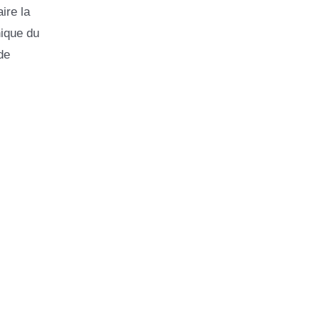
ire la
hique du
de