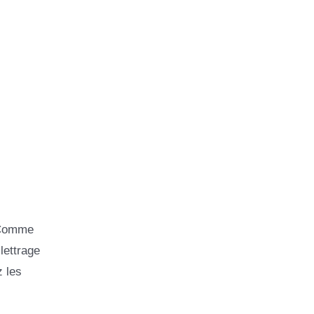
. Comme
lettrage
z les