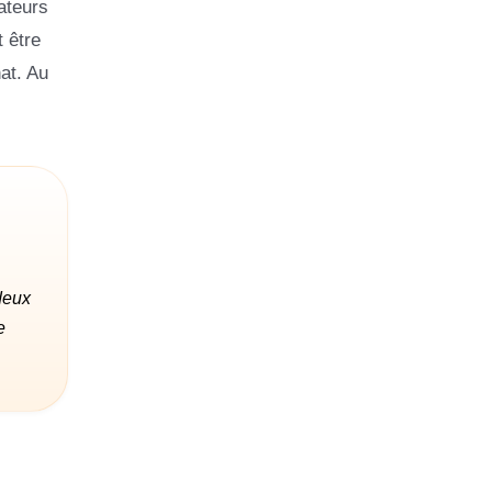
ateurs
 être
at. Au
 deux
e