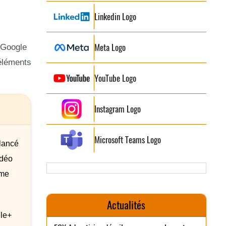
Linkedin Logo
Meta Logo
o Google
 éléments
YouTube Logo
Instagram Logo
Microsoft Teams Logo
 lancé
idéo
ême
Actualités
gle+