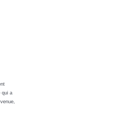
ent
 qui a
rvenue,