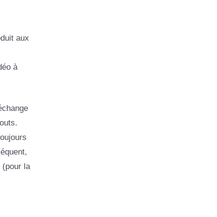
duit aux
déo à
’échange
outs.
toujours
séquent,
 (pour la