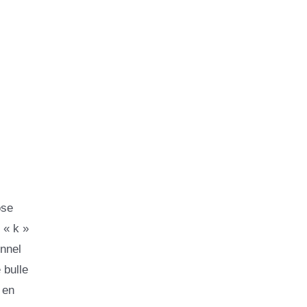
ose
 « k »
onnel
 bulle
 en