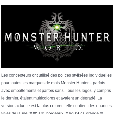
Les concepteurs ont utilisé des polices stylisées individuelles
pour toutes les marques de mots Monster Hunter – parfois
avec empattements et parfois sans. Tous les logos, y compris
le dernier, étaient multicolores et avaient un dégradé. La
version actuelle est la plus colorée: elle contient des nuances
vives de jaune (# fff514), bordeaux (# 9d0504), orange (#