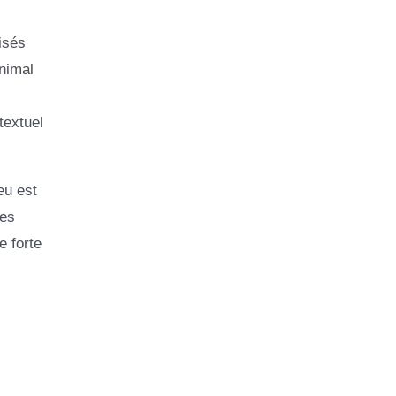
isés
animal
textuel
eu est
des
e forte