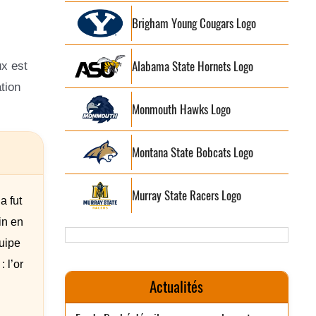
Brigham Young Cougars Logo
Alabama State Hornets Logo
ux est
tion
Monmouth Hawks Logo
Montana State Bobcats Logo
Murray State Racers Logo
a fut
in en
quipe
 l’or
Actualités