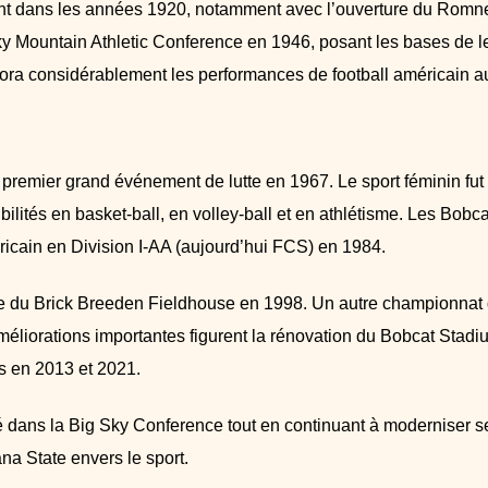
nt dans les années 1920, notamment avec l’ouverture du Romn
y Mountain Athletic Conference en 1946, posant les bases de l
iora considérablement les performances de football américain a
son premier grand événement de lutte en 1967. Le sport féminin fut
bilités en basket-ball, en volley-ball et en athlétisme. Les Bobca
éricain en Division I-AA (aujourd’hui FCS) en 1984.
re du Brick Breeden Fieldhouse en 1998. Un autre championnat
améliorations importantes figurent la rénovation du Bobcat Stad
s en 2013 et 2021.
é
dans la Big Sky Conference tout en continuant à moderniser s
a State envers le sport.