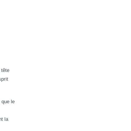
 tête
prit
 que le
t la