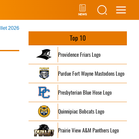
Main
illet 2026
Men
Top 10
Providence Friars Logo
Purdue Fort Wayne Mastodons Logo
Presbyterian Blue Hose Logo
Quinnipiac Bobcats Logo
Prairie View A&M Panthers Logo