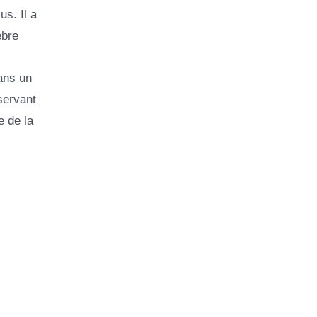
s. Il a
èbre
ans un
servant
e de la