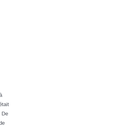
à
tait
. De
 de