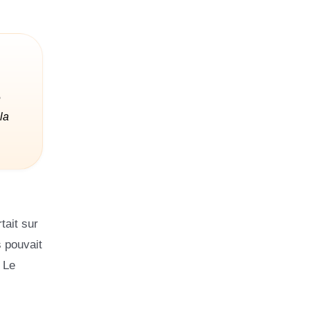
e
la
tait sur
s pouvait
 Le