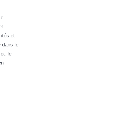
le
et
ntés et
 dans le
vec le
en