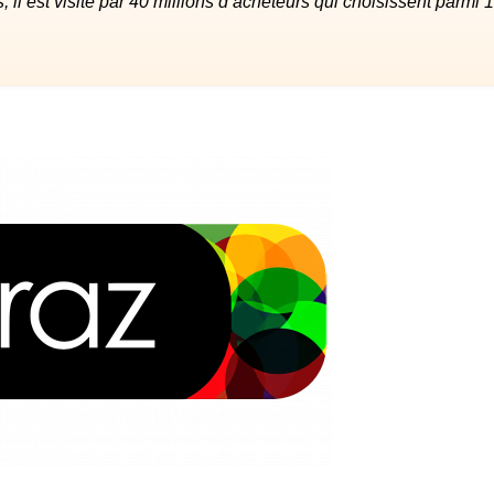
il est visité par 40 millions d’acheteurs qui choisissent parmi 