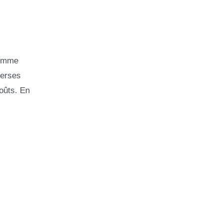
comme
verses
goûts. En