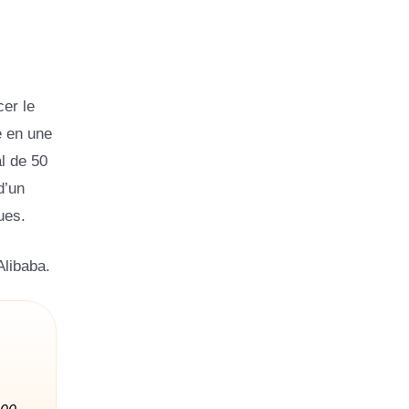
er le
e en une
l de 50
d’un
ues.
Alibaba.