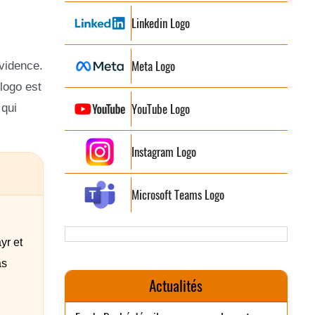
Linkedin Logo
Meta Logo
évidence.
logo est
YouTube Logo
 qui
Instagram Logo
Microsoft Teams Logo
yr et
as
Actualités