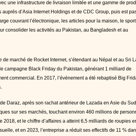
ec une infrastructure de livraison limitée et une gamme de prod
ars auprès d’Asia Internet Holdings et de CDC Group, puis est p
e couvrant l’électronique, les articles pour la maison, le sport
r consolider les activités au Pakistan, au Bangladesh et au
e de marché de Rocket Internet, s’étendant au Népal et au Sri L
de campagne Black Friday du Pakistan, générant 1 milliard de
ment commercial. En 2017, l’événement a été rebaptisé Big Frid
.
 de Daraz, après son rachat antérieur de Lazada en Asie du Sud
ques sur ses marchés, touchant environ 460 millions de person
18, et le chiffre d’affaires a atteint 6,5 milliards de roupies e
uelle, et en 2023, l’entreprise a réduit ses effectifs de 11 % da