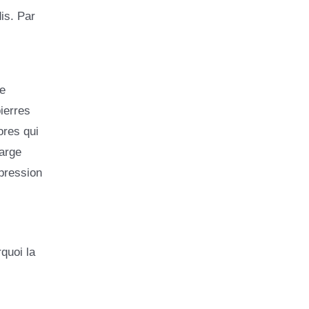
is. Par
ne
ierres
ores qui
large
pression
quoi la