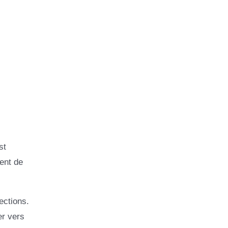
st
ent de
ections.
er vers