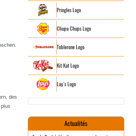
Pringles Logo
Chupa Chups Logo
oschen.
Toblerone Logo
Kit Kat Logo
Lay’s Logo
orn, des
 plus
Actualités