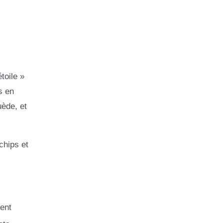
toile »
s en
uède, et
chips et
ent