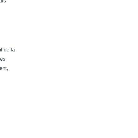
ats
l de la
les
ent,