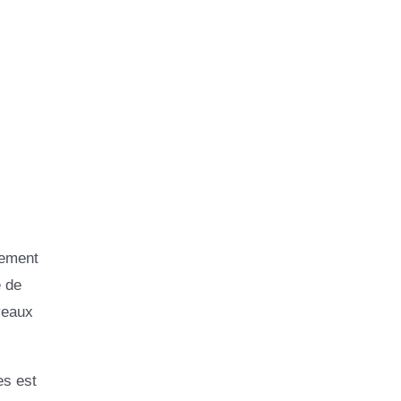
lement
e de
veaux
es est