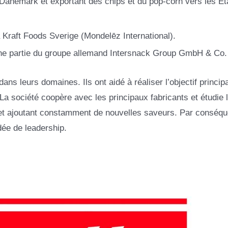
 Danemark et exportant des chips et du pop-corn vers les Ét
 Kraft Foods Sverige (Mondelēz International).
une partie du groupe allemand Intersnack Group GmbH & Co.
ns leurs domaines. Ils ont aidé à réaliser l’objectif principa
La société coopère avec les principaux fabricants et étudie 
t et ajoutant constamment de nouvelles saveurs. Par conséqu
dée de leadership.