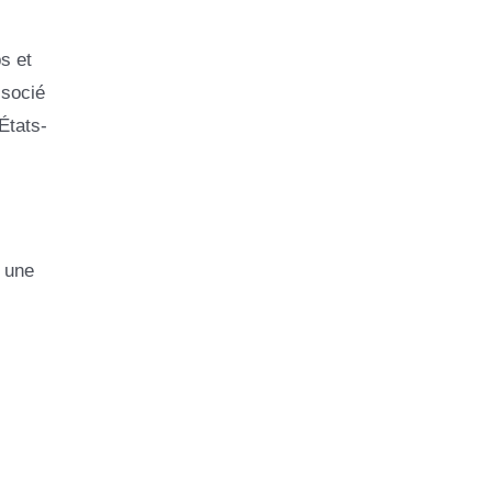
s et
ssocié
États-
 une