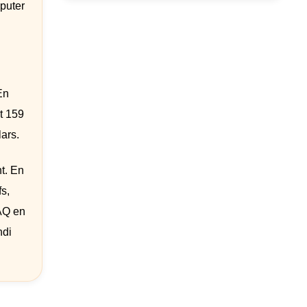
puter
En
it 159
lars.
t. En
s,
DAQ en
ndi