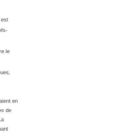
 est
efs-
re le
eues,
aient en
es de
La
nant