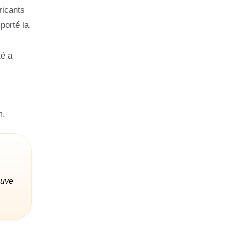
ricants
porté la
té a
m.
ouve