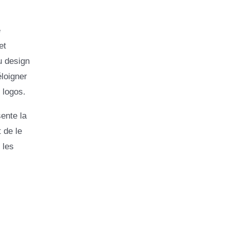
e
et
u design
loigner
 logos.
sente la
 de le
 les