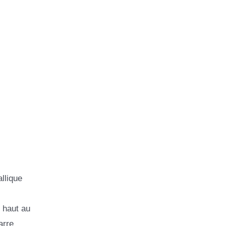
llique
 haut au
arre